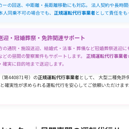
カーの回送、中距離・長距離移動にも対応。 法人契約や長時間
ご本人同乗不可の場合でも、
正規運転代行事業者
として責任をも
送迎・冠婚葬祭・免許関連サポート
方の通院・施設送迎、結婚式・法事・葬儀など冠婚葬祭送迎にも
などの昼間の警察案件もサポートします。
正規運転代行事業者
・確実に目的地まで送迎します。
第440871号）の
正規運転代行事業者
として、 大型二種免許
性と確実性が求められる運転代行を安心してご依頼いただけます