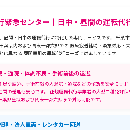
行緊急センター｜日中・昼間の運転代
、
昼間・日中の運転代行
に特化した専門サービスです。 千葉
千葉県内および関東一都六県での 医療搬送補助・緊急対応・
とは異なる
昼間専用の運転代行ニーズ
に対応しています。
院・通院・体調不良・手術前後の送迎
不足や疲労、手術前後の入退院・通院などの移動を安全にサポー
宅間の送迎も安心です。
正規運転代行事業者
の大型二種免許保
千葉県全域および関東一都六県まで対応可能です。
修理・法人車両・レンタカー回送