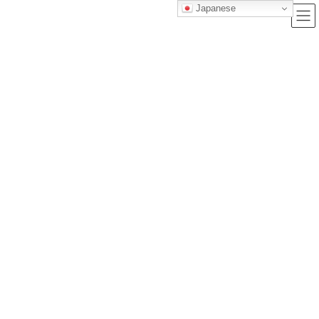
Japanese
ブログ
トップクラス株式会社｜セルフブランディングで唯一無二の価値を創造
し、サービス提供する会社
ブログ
【初心者向け】映画「国宝」を見たあとに観たい！誰でも楽しめる歌舞伎名
作5選