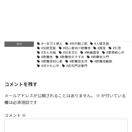
Facebook
X
Bluesky
Hatena
LINE
Threads
Copy
ブログ
カテゴリー
#一本刀土俵入
#中村勘三郎
#人情芝居
タグ
#伝統芸能
#初心者向け歌舞伎
#国宝
#引窓
#文七元結
#日本文化
#映画国宝
#曽根崎心中
#歌舞伎
#歌舞伎おすすめ
#歌舞伎入門
#歌舞伎初心者
#歌舞伎名作
#歌舞伎観劇
#浮かれ心中
#近松門左衛門
コメントを残す
メールアドレスが公開されることはありません。
※
が付いている
欄は必須項目です
コメント
※