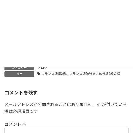
Facebook
X
Bluesky
Hatena
LINE
Threads
Copy
ブログ
カテゴリー
フランス語準2級、フランス語勉強法、仏検準2級合格
タグ
コメントを残す
メールアドレスが公開されることはありません。
※
が付いている
欄は必須項目です
コメント
※