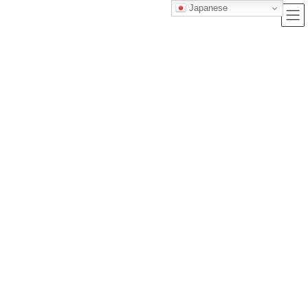
Japanese
ブログ
トップクラス株式会社｜セルフブランディングで唯一無二の価値を創造
し、サービス提供する会社
ブログ
【完全対策版】フランス語検定準2級に一発合格する為の勉強法