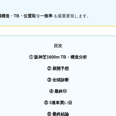
場構造・TB・位置取り一致率
を最重要視します。
目次
① 阪神芝1600m TB・構造分析
② 展開予想
③ 全頭診断
④ 最終印
⑤ 3連単買い目
⑥ 最終結論