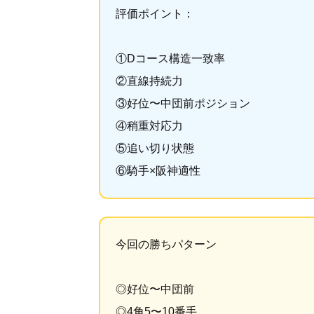
評価ポイント：
①Dコース構造一致率
②直線持続力
③好位〜中団前ポジション
④稍重対応力
⑤追い切り状態
⑥騎手×阪神適性
今回の勝ちパターン
◎好位〜中団前
◎4角5〜10番手