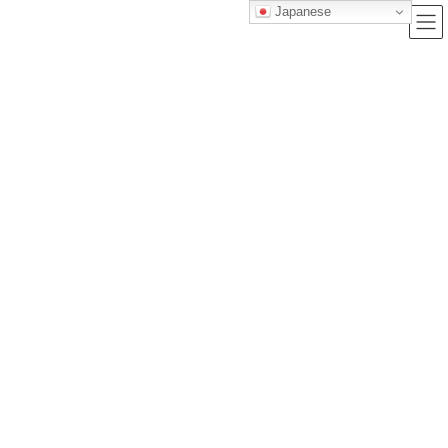
Japanese
ブログ
トップクラス株式会社｜セルフブランディングで唯一無二の価値を創造
し、サービス提供する会社
ブログ
【実録】30代からの男のアンチエイジング完全ガイド｜老け顔を防ぐ清潔感
の新習慣