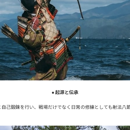
• 起源と伝承
と自己鍛錬を行い、戦場だけでなく日常の修練としても射法八