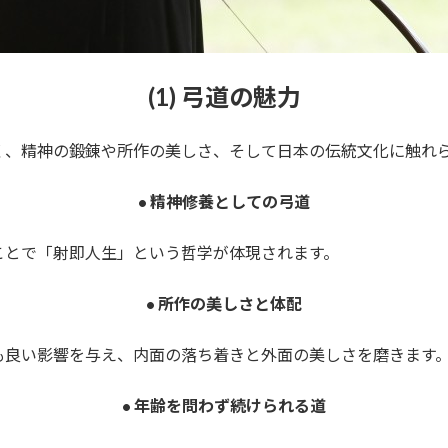
(1) 弓道の魅力
く、精神の鍛錬や所作の美しさ、そして日本の伝統文化に触れ
• 精神修養としての弓道
ことで「射即人生」という哲学が体現されます。
• 所作の美しさと体配
も良い影響を与え、内面の落ち着きと外面の美しさを磨きます
• 年齢を問わず続けられる道