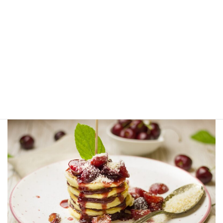
す。一日一回容器を振ります。
4.氷砂糖が溶けたら飲めますが、飲み頃は2ヶ月〜。漬け込み始め
て2ヶ月が経ったら、パイナップルとレモンを取り出します。トン
グなどは、よく洗い消毒したものを使いましょう。ここから更に2
ヶ月ほど熟成させるとよりまろやかな口当たりとなり美味しくな
ります。
ーアレンジ色々ー