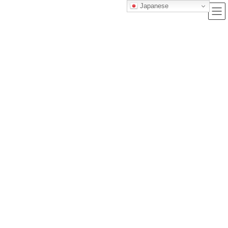
Japanese
ブログ
トップクラス株式会社｜セルフブランディングで唯一無二の価値を創造
し、サービス提供する会社
ブログ
【誰でも簡単！】2025年夏に飲みたくなる手作り果実酒5選