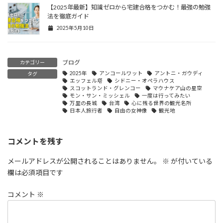
【2025年最新】知識ゼロから宅建合格をつかむ！最強の勉強
法を徹底ガイド
2025年5月10日
ブログ
カテゴリー
2025年
アンコールワット
アントニ・ガウディ
タグ
エッフェル塔
シドニー・オペラハウス
スコットランド・グレンコー
マウナケア山の星空
モン・サン・ミッシェル
一度は行ってみたい
万里の長城
台湾
心に残る世界の観光名所
日本人旅行者
自由の女神像
観光地
コメントを残す
メールアドレスが公開されることはありません。
※
が付いている
欄は必須項目です
コメント
※