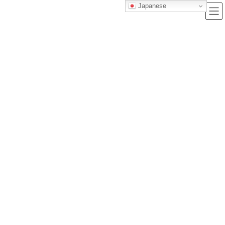
Japanese
ブログ
トップクラス株式会社｜セルフブランディングで唯一無二の価値を創造
し、サービス提供する会社
ブログ
【2025年版】一度は行ってみたい、心に残る世界の観光名所10選！