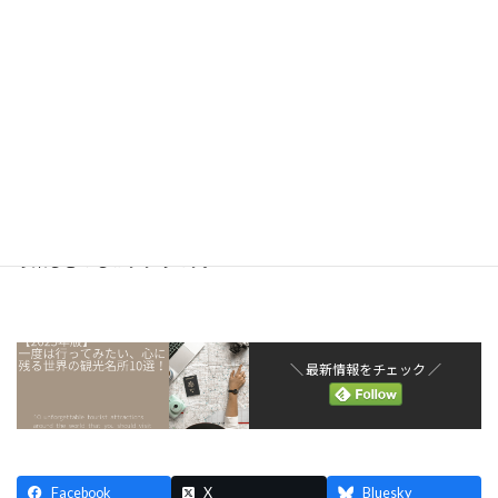
ッシェルの象徴ともいえる存在。内部にはゴシック様式の回廊や
礼拝堂があり、歴史と静寂に包まれた神秘的な空間が広がっていま
す。
また、修道院へ続くグランド・リュ（大通り）には、レストラン
や土産店が立ち並び、モン・サン・ミッシェル名物のふわふわオ
ムレツを楽しむことができます。
昼と夜で異なる表情を見せるのも魅力の一つ。特に、夜にはライ
トアップされ、幻想的な雰囲気に包まれるため、宿泊してゆっく
り楽しむのもおすすめです。
＼ 最新情報をチェック ／
Facebook
X
Bluesky