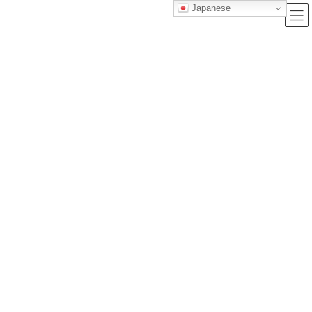
Japanese
ブログ
トップクラス株式会社｜セルフブランディングで唯一無二の価値を創造
し、サービス提供する会社
ブログ
【2025年8月】この夏行きたい関東おでかけ穴場スポット7選