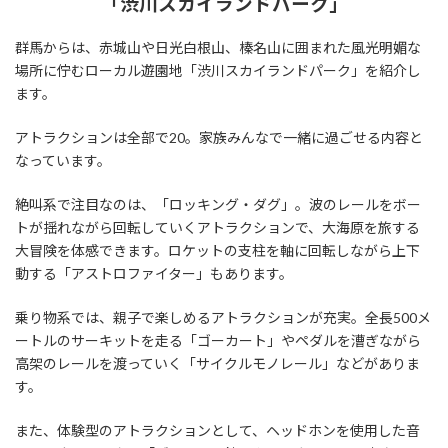
「渋川スカイランドパーク」
群馬からは、赤城山や日光白根山、榛名山に囲まれた風光明媚な
場所に佇むローカル遊園地「渋川スカイランドパーク」を紹介し
ます。
アトラクションは全部で20。家族みんなで一緒に過ごせる内容と
なっています。
絶叫系で注目なのは、「ロッキング・ダグ」。波のレールをボー
トが揺れながら回転していくアトラクションで、大海原を旅する
大冒険を体感できます。ロケットの支柱を軸に回転しながら上下
動する「アストロファイター」もあります。
乗り物系では、親子で楽しめるアトラクションが充実。全長500メ
ートルのサーキットを走る「ゴーカート」やペダルを漕ぎながら
高架のレールを渡っていく「サイクルモノレール」などがありま
す。
また、体験型のアトラクションとして、ヘッドホンを使用した音