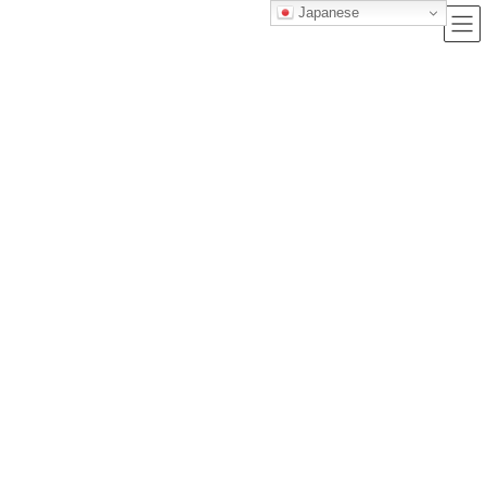
Japanese
ブログ
トップクラス株式会社｜セルフブランディングで唯一無二の価値を創造
し、サービス提供する会社
ブログ
マストバイ！2024年人気福袋ランキング！