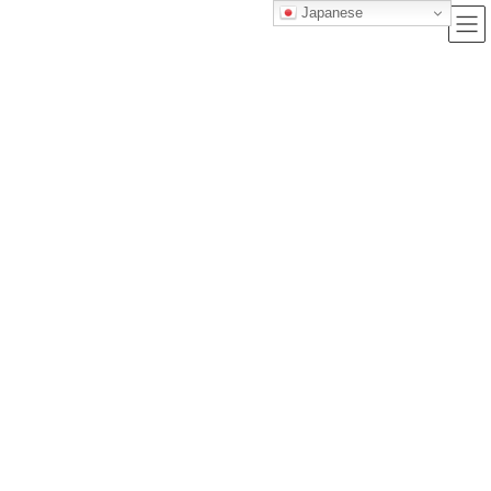
Japanese
ブログ
トップクラス株式会社｜セルフブランディングで唯一無二の価値を創造
し、サービス提供する会社
ブログ
今の時代だからこそ味を感じるフィルムカメラの良さや魅力を説明します