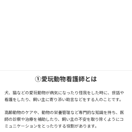
ここまで、現職で働かれてる方など国家試験を目前に控えた方向
けに、勉強法などをまとめてきました。
ここからは「愛玩動物看護師ってどんな資格なの？」「動物の看
護師さんになりたいけどよく分からない。」
といった方に向けて、この資格のことを下にまとめました。
1から愛玩動物看護師を目指す方は必見です。
①愛玩動物看護師とは
犬、猫などの愛玩動物が病気になったり怪我をした時に、世話や
看護をしたり、飼い主に寄り添い助言などをする人のことです。
高齢動物のケアや、動物の栄養管理など専門的な知識を持ち、医
師の診察や治療を補助したり、飼い主の不安を取り除くようにコ
ミュニケーションをとったりする役割があります。