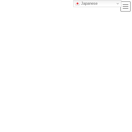
Japanese
ブログ
トップクラス株式会社｜セルフブランディングで唯一無二の価値を創造
し、サービス提供する会社
ブログ
愛玩動物看護師資格を一発合格するための勉強方法について