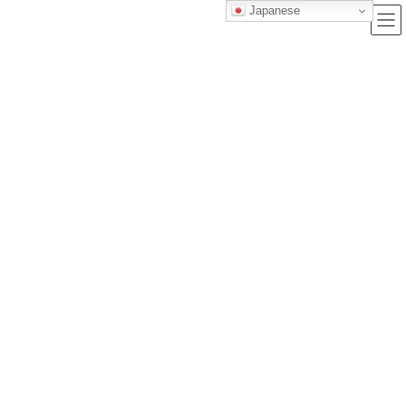
Japanese
ブログ
トップクラス株式会社｜セルフブランディングで唯一無二の価値を創造
し、サービス提供する会社
ブログ
推しと美容とメンタルヘルス – 適応障害の私が見つけた小さな光