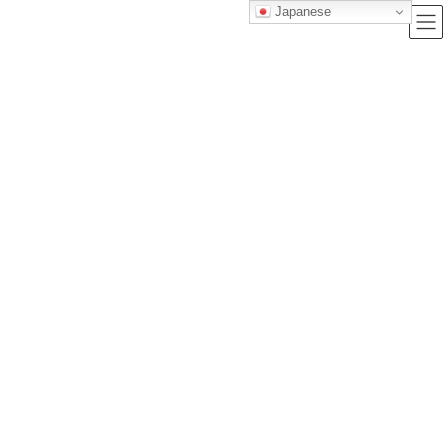
Japanese
ブログ
トップクラス株式会社｜セルフブランディングで唯一無二の価値を創造
し、サービス提供する会社
ブログ
明星大学心理学部に一発合格するためのマル秘勉強法を徹底解説