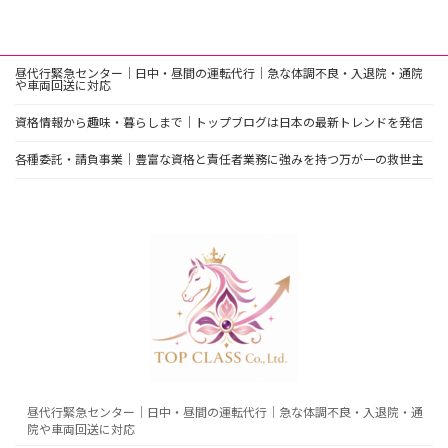
昼代行緊急センター｜日中・昼間の運転代行｜急な体調不良・入退院・通院
や車両回送に対応
資格情報から趣味・暮らしまで｜トップブログは日本の最新トレンドを発信
各種委託・請負事業｜豊富な資格と責任者業務に強みを持つ万が一の救世主
昼代行緊急センター｜日中・昼間の運転代行｜急な体調不良・入退院・通
院や車両回送に対応