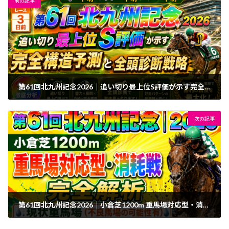
前の記事
第61回北九州記念2026｜追い切り最上位S評価が示す完全構造予測と全頭診断戦略
2026年7月3日
次の記事
第61回北九州記念2026｜小倉芝1200m 重馬場対応型・消耗戦完全解析
2026年7月5日