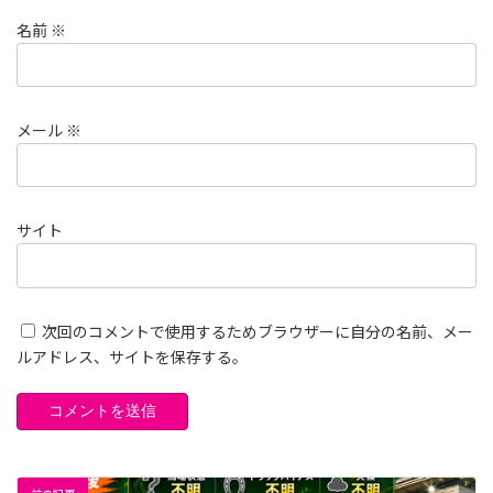
名前
※
メール
※
サイト
次回のコメントで使用するためブラウザーに自分の名前、メー
ルアドレス、サイトを保存する。