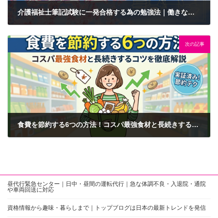
介護福祉士筆記試験に一発合格する為の勉強法｜働きながらでも出来る3ステップ
2026年6月6日
次の記事
食費を節約する6つの方法！コスパ最強食材と長続きするコツを徹底解説
2026年6月7日
昼代行緊急センター｜日中・昼間の運転代行｜急な体調不良・入退院・通院
や車両回送に対応
資格情報から趣味・暮らしまで｜トップブログは日本の最新トレンドを発信