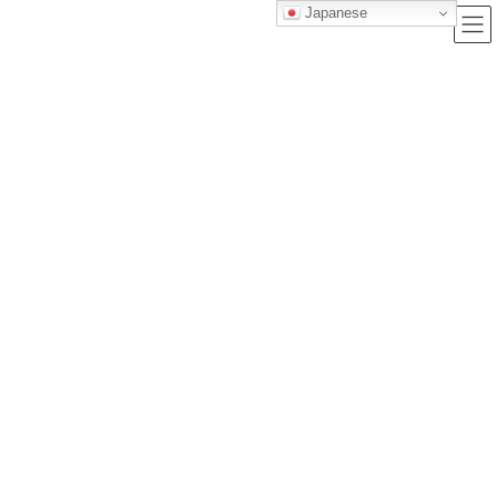
Japanese
ブログ
トップクラス株式会社｜セルフブランディングで唯一無二の価値を創造
し、サービス提供する会社
ブログ
第76回安田記念2026｜全頭診断フル版（追い切り・馬体重・展開・印・買い
目完全統合）