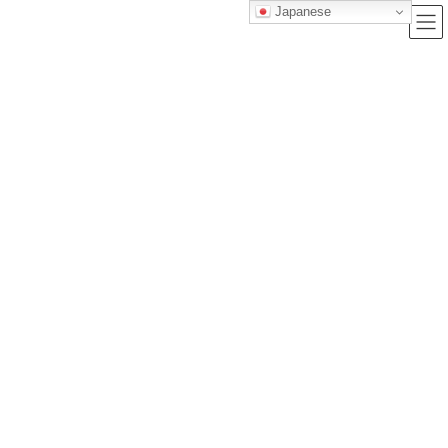
Japanese
ブログ
トップクラス株式会社｜セルフブランディングで唯一無二の価値を創造
し、サービス提供する会社
ブログ
紙とどう違う？タブレット学習のメリット・デメリットを解説