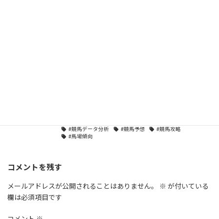
小倉記念2026予想｜小倉芝2000mで狙うべき7頭！能
力・適性・展開から勝負馬を厳選
2026年7月13日
ブログ
カテゴリー
#G1予想
#NHKマイルカップ
タグ
#NHKマイルカップ2026
#エプソムカップ
#トラックバイアス
#全頭診断
#分倍河原ステークス
#前日データ分析
#東京芝1600m
#消し馬
#穴馬
#競馬データ分析
#競馬予想
#競馬攻略
#馬場傾向
コメントを残す
メールアドレスが公開されることはありません。
※
が付いている
欄は必須項目です
コメント
※