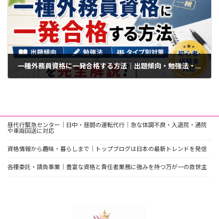
一種外務員資格に一発合格する方法｜出題傾向・勉強法・タイプ別対策を完全解説
2026年5月10日
昼代行緊急センター｜日中・昼間の運転代行｜急な体調不良・入退院・通院
や車両回送に対応
資格情報から趣味・暮らしまで｜トップブログは日本の最新トレンドを発信
各種委託・請負事業｜豊富な資格と責任者業務に強みを持つ万が一の救世主