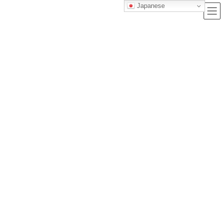
Japanese
ブログ
トップクラス株式会社｜セルフブランディングで唯一無二の価値を創造
し、サービス提供する会社
ブログ
NHKマイルカップ2026｜前日レースから導くトラックバイアス完全解析と全
頭診断