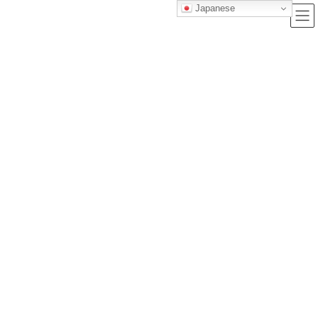
Japanese
ブログ
トップクラス株式会社｜セルフブランディングで唯一無二の価値を創造
し、サービス提供する会社
ブログ
【主婦必見】女性の人生が豊かになる！通信講座で学べる資格を徹底解説