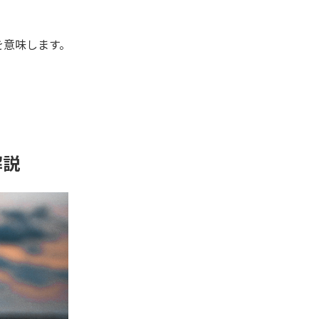
を意味します。
。
解説