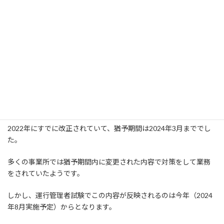
また下限も設けられ、9時間を下回ってはいけないことになりまし
た。
最大で働ける労働時間が短くなることや、次の勤務までの休憩の
時間の確保ができるようになり、ドライバーの労働条件をよくす
ることが目的です。
その一方で、長距離バスのドライバーの休息時間の確保、人手不
足の中でニーズに応じた運行の確保など、運行管理者にとって悩ま
しい問題の一つとなっています。
2022年にすでに改正されていて、猶予期間は2024年3月まででし
た。
多くの事業所では猶予期間内に変更された内容で対策をして業務
をされていたようです。
しかし、運行管理者試験でこの内容が反映されるのは今年（2024
年8月実施予定）からとなります。