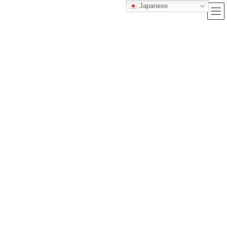
Japanese
ブログ
トップクラス株式会社｜セルフブランディングで唯一無二の価値を創造
し、サービス提供する会社
ブログ
【令和6年度改正版】旅客運行管理者試験に一発合格する為の勉強法を徹底解
説