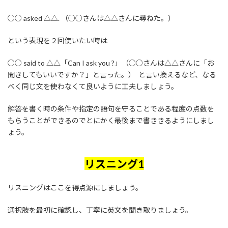
○○ asked △△. （○○さんは△△さんに尋ねた。）
という表現を２回使いたい時は
○○ said to △△「Can I ask you ?」（○○さんは△△さんに「お
聞きしてもいいですか？」と言った。） と言い換えるなど、なる
べく同じ文を使わなくて良いように工夫しましょう。
解答を書く時の条件や指定の語句を守ることである程度の点数を
もらうことができるのでとにかく最後まで書ききるようにしまし
ょう。
リスニング1
リスニングはここを得点源にしましょう。
選択肢を最初に確認し、丁寧に英文を聞き取りましょう。