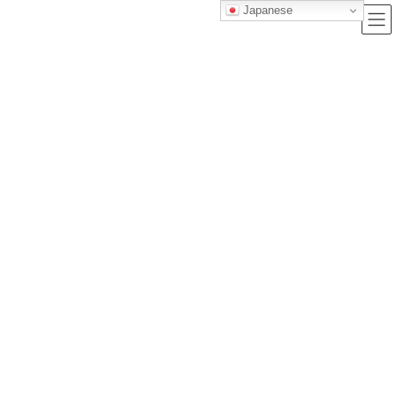
Japanese
ブログ
トップクラス株式会社｜セルフブランディングで唯一無二の価値を創造
し、サービス提供する会社
ブログ
【2024年最新】誰でも簡単に英検２級に一発合格できる勉強法を徹底解説