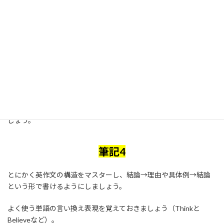
言い換え表現に注目しましょう。
選択肢の中にある語句を言い換えた言葉が本文中にないかを確認
しながら解き進めるようにしましょう。
正確に本文を訳すことに集中しすぎず、問題の箇所にあまり関係
のない追加情報などは軽く読み飛ばし、本文と選択肢の矛盾を探
すように解いていくことをお勧めします。
本番の時間管理を丁寧にし、英作文を書く時間を十分に確保しま
しょう。
筆記4
とにかく英作文の構造をマスターし、結論→理由や具体例→結論
という形で書けるようにしましょう。
よく使う単語の言い換え表現を覚えておきましょう（Thinkと
Believeなど）。