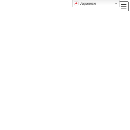
Japanese
ブログ
トップクラス株式会社｜セルフブランディングで唯一無二の価値を創造
し、サービス提供する会社
ブログ
【2024年5月最新】実用英語技能検定2級を一発合格する為の勉強法