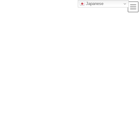
Japanese
ブログ
トップクラス株式会社｜セルフブランディングで唯一無二の価値を創造
し、サービス提供する会社
ブログ
英検準2級に2ヶ月で一発合格する勉強法｜一次・二次試験を最短突破する
完全ロードマップ