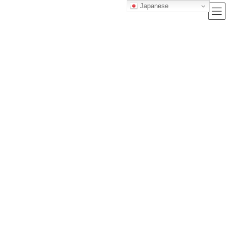
Japanese
ブログ
トップクラス株式会社｜セルフブランディングで唯一無二の価値を創造
し、サービス提供する会社
ブログ
ITパスポートの概要と取得方法を徹底解説！デジタル社会で活躍するために