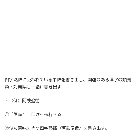
際には書けないという漢字多くありませんか？
人は『書く』という作業が非常に重要で、それによって脳に記憶さ
れるのです。
※
ここでポイント
※
辞書、過去問題集から１級配当の四字熟語を書き出す。
↓
四字熟語に使われている単語を書き出し、関連のある漢字の類義
語・対義語も一緒に書き出す。
・（例）阿諛追従
①『阿諛』 だけを抜粋する。
②似た意味を持つ四字熟語『阿諛便佞』を書き出す。