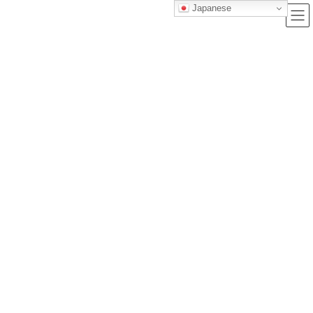
Japanese
ブログ
トップクラス株式会社｜セルフブランディングで唯一無二の価値を創造
し、サービス提供する会社
ブログ
『これで私は漢字検定１級合格しました』絶対合格！必勝勉強法