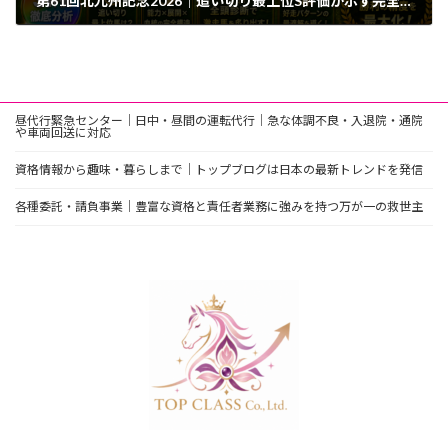
第61回北九州記念2026｜追い切り最上位S評価が示す完全構造予測と全頭診断戦略
2026年7月3日
昼代行緊急センター｜日中・昼間の運転代行｜急な体調不良・入退院・通院
や車両回送に対応
資格情報から趣味・暮らしまで｜トップブログは日本の最新トレンドを発信
各種委託・請負事業｜豊富な資格と責任者業務に強みを持つ万が一の救世主