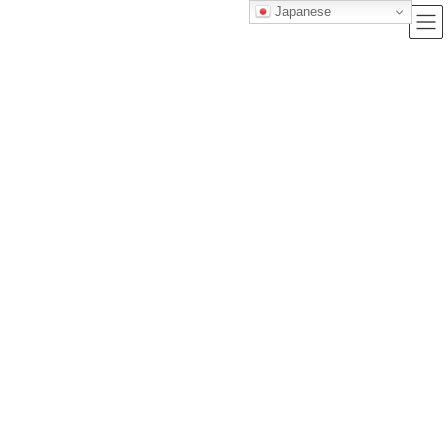
Japanese
ブログ
トップクラス株式会社｜セルフブランディングで唯一無二の価値を創造
し、サービス提供する会社
ブログ
【北九州記念2026】追い切り完全評価×全頭診断｜枠順前最終ジャッジ（小倉
芝1200m）