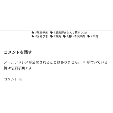
ブログ
カテゴリー
#1200m
#JRA
#サマースプリントシリーズ
タグ
#スプリント戦
#中央競馬
#北九州記念
#北九州記念2026
#対抗馬
#小倉競馬
#小倉競馬場
#展開予想
#穴馬
#競馬
#競馬予想
#競馬好きな人と繋がりたい
#血統予想
#軸馬
#追い切り評価
#重賞
コメントを残す
メールアドレスが公開されることはありません。
※
が付いている
欄は必須項目です
コメント
※