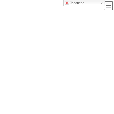
Japanese
ブログ
トップクラス株式会社｜セルフブランディングで唯一無二の価値を創造
し、サービス提供する会社
ブログ
犬のボディランゲージ～犬の気持ちや感情を知ろう～