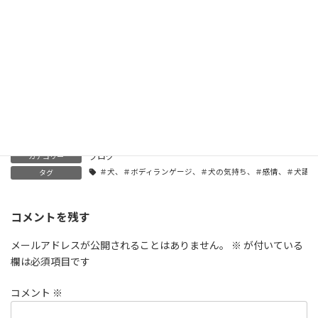
Facebook
X
Bluesky
Hatena
LINE
Threads
Copy
ブログ
カテゴリー
＃犬、＃ボディランゲージ、＃犬の気持ち、＃感情、＃犬語、
タグ
コメントを残す
メールアドレスが公開されることはありません。
※
が付いている
欄は必須項目です
コメント
※