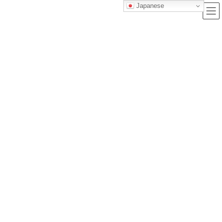
Japanese
ブログ
トップクラス株式会社｜セルフブランディングで唯一無二の価値を創造
し、サービス提供する会社
ブログ
行政書士試験に合格するための勉強法大全｜独学からスクールまで徹底解説