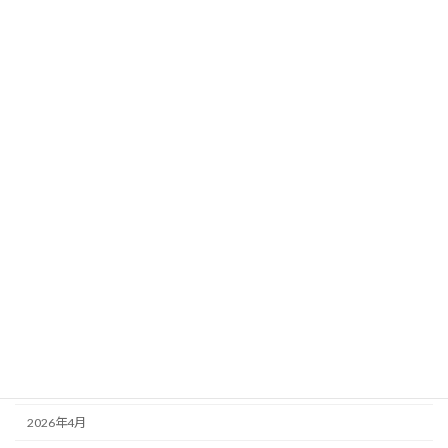
想】当日馬場×天気×風を完全反映！超厳
選5頭最終ジャッジ
新着!!
2026年8月2日
カテゴリー
ニュース
ブログ
アーカイブ
2026年8月
2026年7月
2026年6月
2026年5月
2026年4月