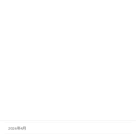
想】当日馬場×天気×風を完全反映！超厳
選5頭最終ジャッジ
新着!!
2026年8月2日
カテゴリー
ニュース
ブログ
アーカイブ
2026年8月
2026年7月
2026年6月
2026年5月
2026年4月