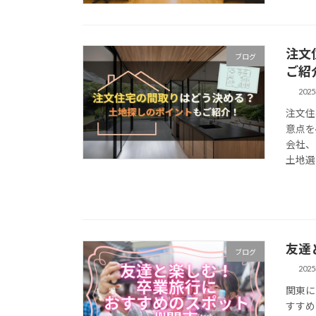
注文
ブログ
ご紹
202
注文住
意点を
会社、
土地選
友達
ブログ
202
関東に
すすめ