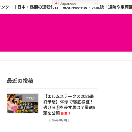
Japanese
センター｜日中・昼間の運転代行｜急な体調不良・入退院・通院や車両
最近の投稿
【エルムステークス2026最
ブログ
終予想】9Rまで徹底検証！
逃げる⑧を差す馬は？厳選5
頭を公開
新着!!
2026年8月8日