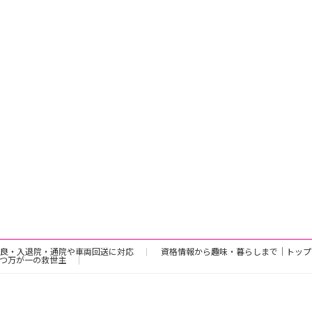
良・入退院・通院や車両回送に対応
資格情報から趣味・暮らしまで｜トップ
つ万が一の救世主