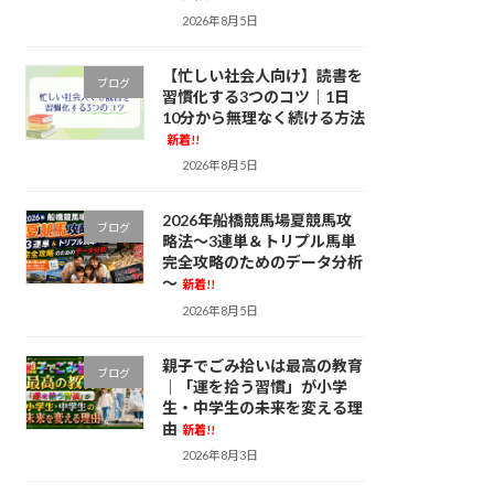
2026年8月5日
【忙しい社会人向け】読書を
ブログ
習慣化する3つのコツ｜1日
10分から無理なく続ける方法
新着!!
2026年8月5日
2026年船橋競馬場夏競馬攻
ブログ
略法～3連単＆トリプル馬単
完全攻略のためのデータ分析
～
新着!!
2026年8月5日
親子でごみ拾いは最高の教育
ブログ
｜「運を拾う習慣」が小学
生・中学生の未来を変える理
由
新着!!
2026年8月3日