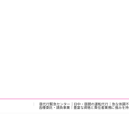
昼代行緊急センター｜日中・昼間の運転代行｜急な体調不
各種委託・請負事業｜豊富な資格と責任者業務に強みを持