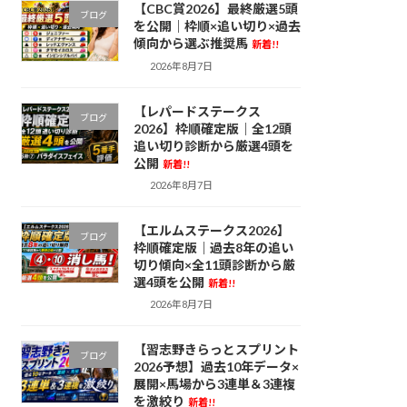
【CBC賞2026】最終厳選5頭
ブログ
を公開｜枠順×追い切り×過去
傾向から選ぶ推奨馬
新着!!
2026年8月7日
【レパードステークス
ブログ
2026】枠順確定版｜全12頭
追い切り診断から厳選4頭を
公開
新着!!
2026年8月7日
【エルムステークス2026】
ブログ
枠順確定版｜過去8年の追い
切り傾向×全11頭診断から厳
選4頭を公開
新着!!
2026年8月7日
【習志野きらっとスプリント
ブログ
2026予想】過去10年データ×
展開×馬場から3連単＆3連複
を激絞り
新着!!