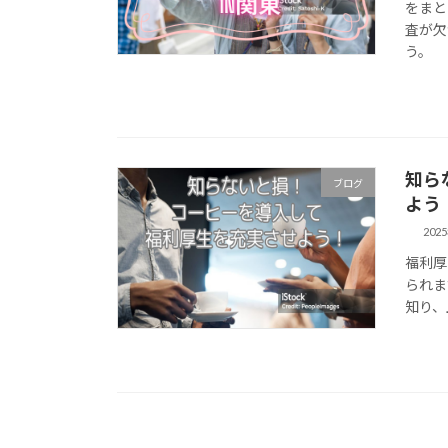
をまと
査が欠
う。
知ら
ブログ
よう
202
福利厚
られま
知り、