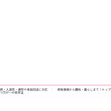
良・入退院・通院や車両回送に対応
資格情報から趣味・暮らしまで｜トップ
つ万が一の救世主