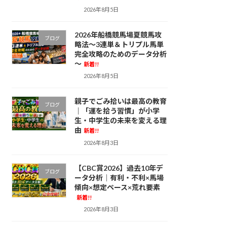
2026年8月5日
2026年船橋競馬場夏競馬攻
ブログ
略法～3連単＆トリプル馬単
完全攻略のためのデータ分析
～
新着!!
2026年8月5日
親子でごみ拾いは最高の教育
ブログ
｜「運を拾う習慣」が小学
生・中学生の未来を変える理
由
新着!!
2026年8月3日
【CBC賞2026】過去10年デ
ブログ
ータ分析｜有利・不利×馬場
傾向×想定ペース×荒れ要素
新着!!
2026年8月3日