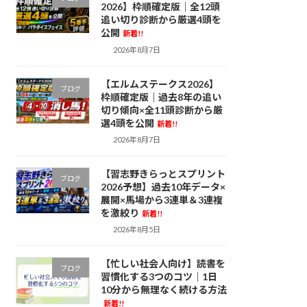
2026】枠順確定版｜全12頭
追い切り診断から厳選4頭を
公開
新着!!
2026年8月7日
【エルムステークス2026】
ブログ
枠順確定版｜過去8年の追い
切り傾向×全11頭診断から厳
選4頭を公開
新着!!
2026年8月7日
【習志野きらっとスプリント
ブログ
2026予想】過去10年データ×
展開×馬場から3連単＆3連複
を激絞り
新着!!
2026年8月5日
【忙しい社会人向け】読書を
ブログ
習慣化する3つのコツ｜1日
10分から無理なく続ける方法
新着!!