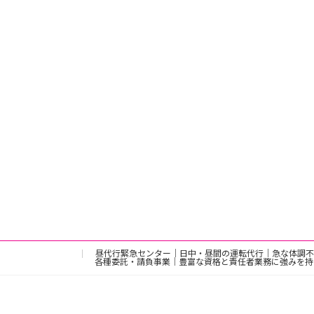
昼代行緊急センター｜日中・昼間の運転代行｜急な体調不
各種委託・請負事業｜豊富な資格と責任者業務に強みを持