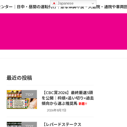
Japanese
センター｜日中・昼間の運転代行｜急な体調不良・入退院・通院や車両
最近の投稿
【CBC賞2026】最終厳選5頭
ブログ
を公開｜枠順×追い切り×過去
傾向から選ぶ推奨馬
新着!!
2026年8月7日
【レパードステークス
ブログ