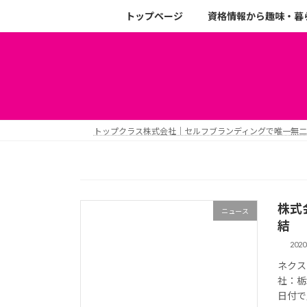
トップページ
資格情報から趣味・暮
トップクラス株式会社｜セルフブランディングで唯一無
株式
ニュース
結
202
ネクス
社：栃
日付で