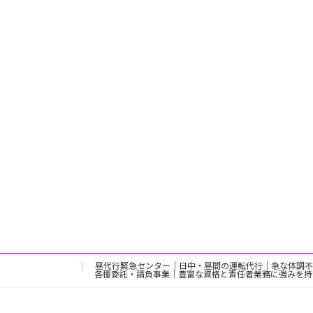
昼代行緊急センター｜日中・昼間の運転代行｜急な体調不
各種委託・請負事業｜豊富な資格と責任者業務に強みを持