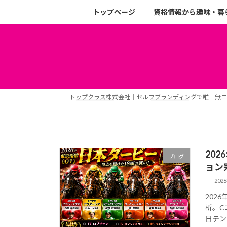
トップページ
資格情報から趣味・暮
トップクラス株式会社｜セルフブランディングで唯一無
20
ブログ
ョン
202
202
析。C
日テン