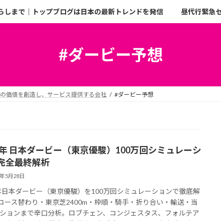
らしまで｜トップブログは日本の最新トレンドを発信
昼代行緊急
#ダービー予想
二の価値を創造し、サービス提供する会社
#ダービー予想
26年 日本ダービー（東京優駿）100万回シミュレーシ
完全最終解析
6年5月28日
6年日本ダービー（東京優駿）を100万回シミュレーションで徹底解
コース替わり・東京芝2400m・枠順・騎手・折り合い・輸送・当
ションまで辛口分析。ロブチェン、コンジェスタス、フォルテア