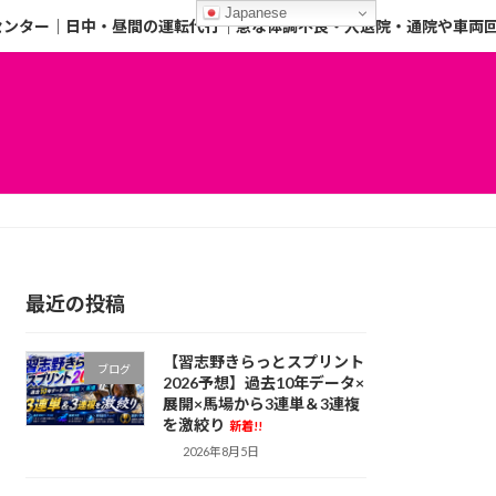
Japanese
センター｜日中・昼間の運転代行｜急な体調不良・入退院・通院や車両
最近の投稿
【習志野きらっとスプリント
ブログ
2026予想】過去10年データ×
展開×馬場から3連単＆3連複
を激絞り
新着!!
2026年8月5日