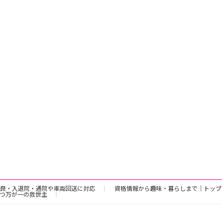
良・入退院・通院や車両回送に対応
資格情報から趣味・暮らしまで｜トップ
つ万が一の救世主