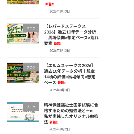
新着!!
2026年8月3日
【レパードステークス
ブログ
2026】過去10年データ分析
｜馬場傾向×想定ペース×荒れ
要素
新着!!
2026年8月3日
【エルムステークス2026】
ブログ
過去10年データ分析｜想定
14頭の評価×馬場傾向×想定
ペース
新着!!
2026年8月3日
精神保健福祉士国家試験に合
ブログ
格するための勉強法と＋α｜
私が実践したオリジナル勉強
法
新着!!
2026年8月2日