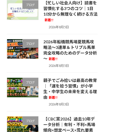
【忙しい社会人向け】読書を
ブログ
習慣化する3つのコツ｜1日
10分から無理なく続ける方法
新着!!
2026年8月5日
2026年船橋競馬場夏競馬攻
ブログ
略法～3連単＆トリプル馬単
完全攻略のためのデータ分析
～
新着!!
2026年8月5日
親子でごみ拾いは最高の教育
ブログ
｜「運を拾う習慣」が小学
生・中学生の未来を変える理
由
新着!!
2026年8月3日
【CBC賞2026】過去10年デ
ブログ
ータ分析｜有利・不利×馬場
傾向×想定ペース×荒れ要素