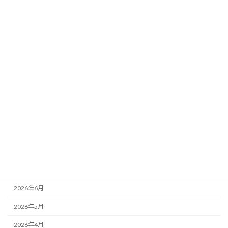
【レパードステークス2026】過去10年
ブログ
データ分析｜馬場傾向×想定ペース×荒れ
要素
新着!!
2026年8月3日
カテゴリー
ニュース
ブログ
アーカイブ
2026年8月
2026年7月
2026年6月
2026年5月
2026年4月