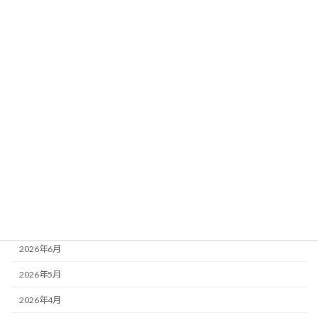
データ分析｜馬場傾向×想定ペース×荒れ
要素
新着!!
2026年8月3日
カテゴリー
ニュース
ブログ
アーカイブ
2026年8月
2026年7月
2026年6月
2026年5月
2026年4月