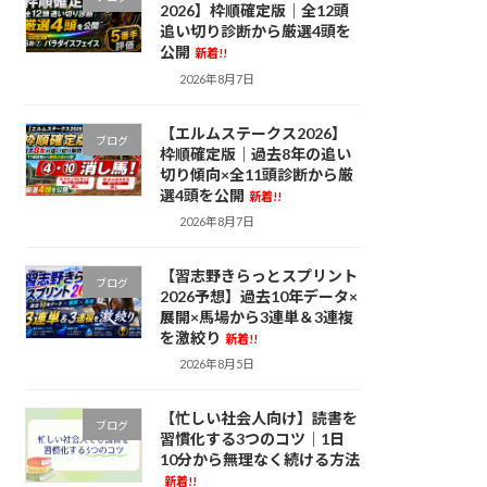
2026】枠順確定版｜全12頭
追い切り診断から厳選4頭を
公開
新着!!
2026年8月7日
【エルムステークス2026】
ブログ
枠順確定版｜過去8年の追い
切り傾向×全11頭診断から厳
選4頭を公開
新着!!
2026年8月7日
【習志野きらっとスプリント
ブログ
2026予想】過去10年データ×
展開×馬場から3連単＆3連複
を激絞り
新着!!
2026年8月5日
【忙しい社会人向け】読書を
ブログ
習慣化する3つのコツ｜1日
10分から無理なく続ける方法
新着!!