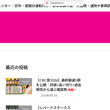
Japanese
センター｜日中・昼間の運転代行｜急な体調不良・入退院・通院や車両
最近の投稿
【CBC賞2026】最終厳選5頭
ブログ
を公開｜枠順×追い切り×過去
傾向から選ぶ推奨馬
新着!!
2026年8月7日
【レパードステークス
ブログ