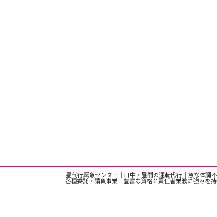
昼代行緊急センター｜日中・昼間の運転代行｜急な体調不
各種委託・請負事業｜豊富な資格と責任者業務に強みを持