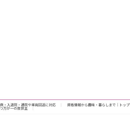
良・入退院・通院や車両回送に対応
資格情報から趣味・暮らしまで｜トップ
つ万が一の救世主