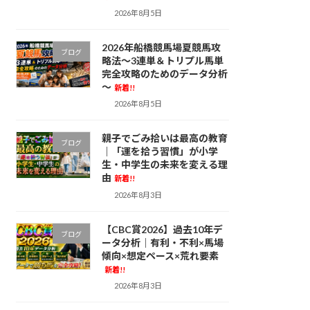
2026年8月5日
2026年船橋競馬場夏競馬攻
ブログ
略法～3連単＆トリプル馬単
完全攻略のためのデータ分析
～
新着!!
2026年8月5日
親子でごみ拾いは最高の教育
ブログ
｜「運を拾う習慣」が小学
生・中学生の未来を変える理
由
新着!!
2026年8月3日
【CBC賞2026】過去10年デ
ブログ
ータ分析｜有利・不利×馬場
傾向×想定ペース×荒れ要素
新着!!
2026年8月3日