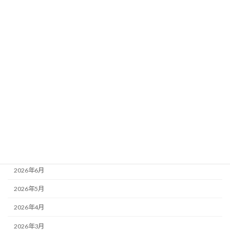
選5頭最終ジャッジ
新着!!
2026年8月2日
カテゴリー
ニュース
ブログ
アーカイブ
2026年8月
2026年7月
2026年6月
2026年5月
2026年4月
2026年3月