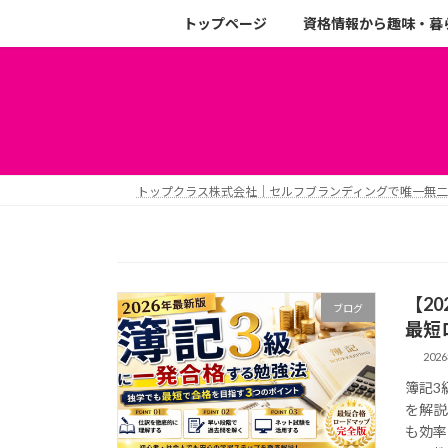
トップページ
資格情報から趣味・暮
トップクラス株式会社｜セルフブランディングで唯一無
【2
ブログ
最短
202
簿記3
を解説
も効率