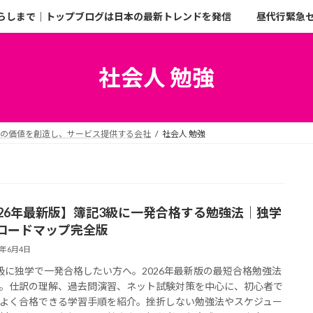
らしまで｜トップブログは日本の最新トレンドを発信
昼代行緊急
社会人 勉強
二の価値を創造し、サービス提供する会社
社会人 勉強
026年最新版】簿記3級に一発合格する勉強法｜独学
ロードマップ完全版
6年6月4日
級に独学で一発合格したい方へ。2026年最新版の最短合格勉強法
。仕訳の理解、過去問演習、ネット試験対策を中心に、初心者で
よく合格できる学習手順を紹介。挫折しない勉強法やスケジュー