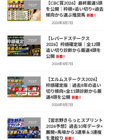
【CBC賞2026】最終厳選5頭
ブログ
を公開｜枠順×追い切り×過去
傾向から選ぶ推奨馬
新着!!
2026年8月7日
【レパードステークス
ブログ
2026】枠順確定版｜全12頭
追い切り診断から厳選4頭を
公開
新着!!
2026年8月7日
【エルムステークス2026】
ブログ
枠順確定版｜過去8年の追い
切り傾向×全11頭診断から厳
選4頭を公開
新着!!
2026年8月7日
【習志野きらっとスプリント
ブログ
2026予想】過去10年データ×
展開×馬場から3連単＆3連複
を激絞り
新着!!