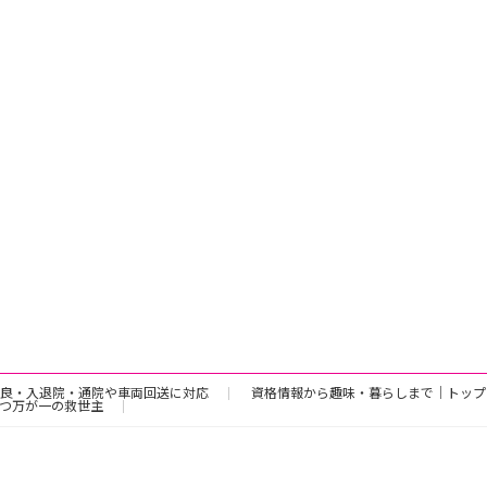
良・入退院・通院や車両回送に対応
資格情報から趣味・暮らしまで｜トップ
つ万が一の救世主