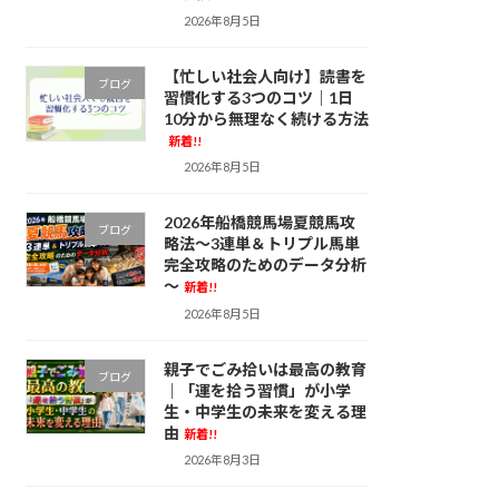
2026年8月5日
【忙しい社会人向け】読書を
ブログ
習慣化する3つのコツ｜1日
10分から無理なく続ける方法
新着!!
2026年8月5日
2026年船橋競馬場夏競馬攻
ブログ
略法～3連単＆トリプル馬単
完全攻略のためのデータ分析
～
新着!!
2026年8月5日
親子でごみ拾いは最高の教育
ブログ
｜「運を拾う習慣」が小学
生・中学生の未来を変える理
由
新着!!
2026年8月3日