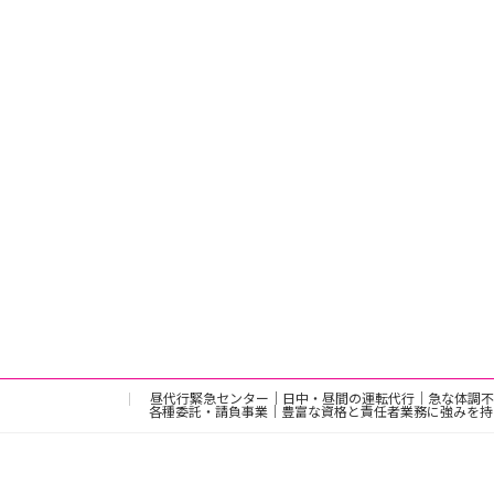
昼代行緊急センター｜日中・昼間の運転代行｜急な体調不
各種委託・請負事業｜豊富な資格と責任者業務に強みを持