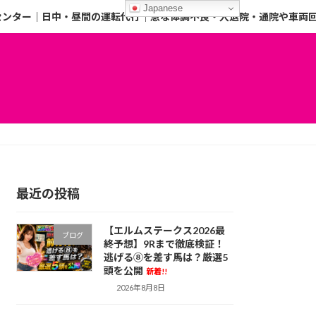
Japanese
センター｜日中・昼間の運転代行｜急な体調不良・入退院・通院や車両
最近の投稿
【エルムステークス2026最
ブログ
終予想】9Rまで徹底検証！
逃げる⑧を差す馬は？厳選5
頭を公開
新着!!
2026年8月8日