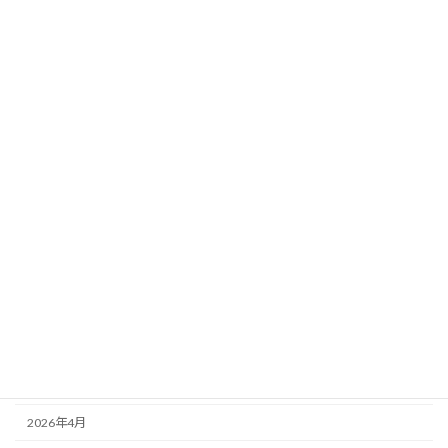
想】当日馬場×天気×風を完全反映！超厳
選5頭最終ジャッジ
新着!!
2026年8月2日
カテゴリー
ニュース
ブログ
アーカイブ
2026年8月
2026年7月
2026年6月
2026年5月
2026年4月