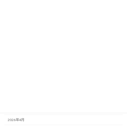
ータ分析｜想定14頭の評価×馬場傾向×想
定ペース
新着!!
2026年8月3日
カテゴリー
ニュース
ブログ
アーカイブ
2026年8月
2026年7月
2026年6月
2026年5月
2026年4月