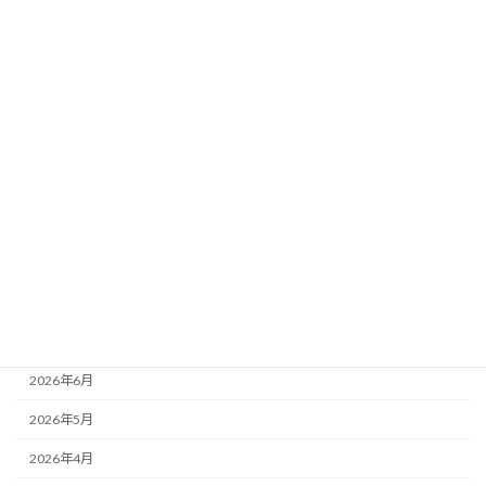
データ分析｜馬場傾向×想定ペース×荒れ
要素
新着!!
2026年8月3日
カテゴリー
ニュース
ブログ
アーカイブ
2026年8月
2026年7月
2026年6月
2026年5月
2026年4月