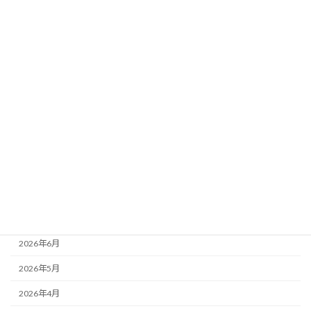
ータ分析｜想定14頭の評価×馬場傾向×想
定ペース
新着!!
2026年8月3日
カテゴリー
ニュース
ブログ
アーカイブ
2026年8月
2026年7月
2026年6月
2026年5月
2026年4月