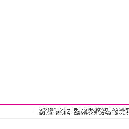
昼代行緊急センター｜日中・昼間の運転代行｜急な体調不
各種委託・請負事業｜豊富な資格と責任者業務に強みを持