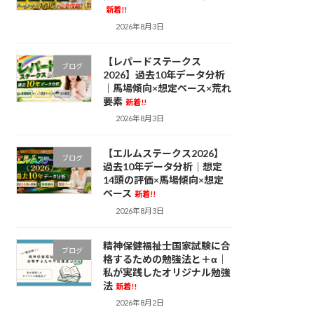
新着!!
2026年8月3日
【レパードステークス
ブログ
2026】過去10年データ分析
｜馬場傾向×想定ペース×荒れ
要素
新着!!
2026年8月3日
【エルムステークス2026】
ブログ
過去10年データ分析｜想定
14頭の評価×馬場傾向×想定
ペース
新着!!
2026年8月3日
精神保健福祉士国家試験に合
ブログ
格するための勉強法と＋α｜
私が実践したオリジナル勉強
法
新着!!
2026年8月2日