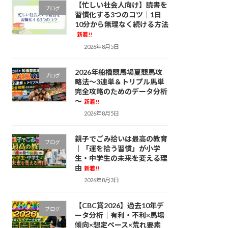
【忙しい社会人向け】読書を
ブログ
習慣化する3つのコツ｜1日
10分から無理なく続ける方法
新着!!
2026年8月5日
2026年船橋競馬場夏競馬攻
ブログ
略法～3連単＆トリプル馬単
完全攻略のためのデータ分析
～
新着!!
2026年8月5日
親子でごみ拾いは最高の教育
ブログ
｜「運を拾う習慣」が小学
生・中学生の未来を変える理
由
新着!!
2026年8月3日
【CBC賞2026】過去10年デ
ブログ
ータ分析｜有利・不利×馬場
傾向×想定ペース×荒れ要素