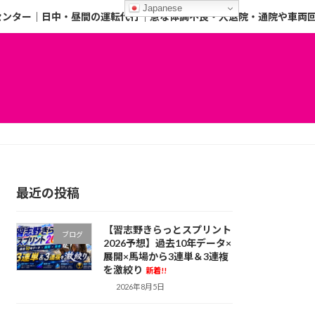
Japanese
センター｜日中・昼間の運転代行｜急な体調不良・入退院・通院や車両
最近の投稿
【習志野きらっとスプリント
ブログ
2026予想】過去10年データ×
展開×馬場から3連単＆3連複
を激絞り
新着!!
2026年8月5日