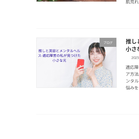
肌荒れ
推し
ブログ
小さ
202
適応障
ア方法
ンタル
悩みを