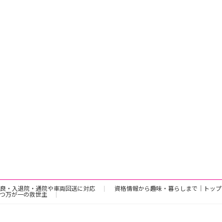
良・入退院・通院や車両回送に対応
資格情報から趣味・暮らしまで｜トップ
つ万が一の救世主