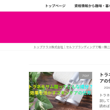
トップページ
資格情報から趣味・暮
トップクラス株式会社｜セルフブランディングで唯一無
トラ
ブログ
アの
202
トラネ
説して
読めば