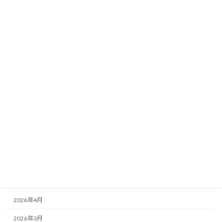
ル勉強法
新着!!
2026年8月2日
カテゴリー
ニュース
ブログ
アーカイブ
2026年8月
2026年7月
2026年6月
2026年5月
2026年4月
2026年3月