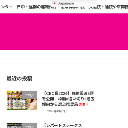
Japanese
センター｜日中・昼間の運転代行｜急な体調不良・入退院・通院や車両
最近の投稿
【CBC賞2026】最終厳選5頭
ブログ
を公開｜枠順×追い切り×過去
傾向から選ぶ推奨馬
新着!!
2026年8月7日
【レパードステークス
ブログ