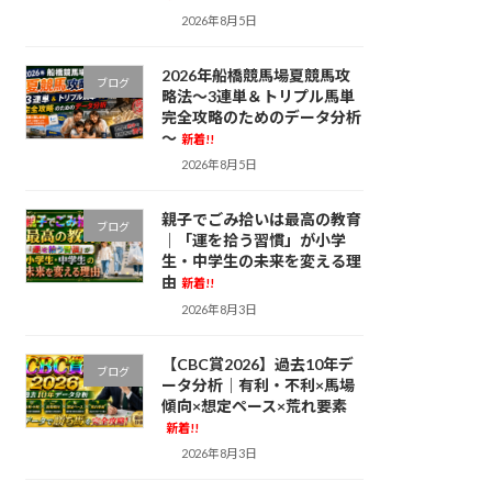
2026年8月5日
2026年船橋競馬場夏競馬攻
ブログ
略法～3連単＆トリプル馬単
完全攻略のためのデータ分析
～
新着!!
2026年8月5日
親子でごみ拾いは最高の教育
ブログ
｜「運を拾う習慣」が小学
生・中学生の未来を変える理
由
新着!!
2026年8月3日
【CBC賞2026】過去10年デ
ブログ
ータ分析｜有利・不利×馬場
傾向×想定ペース×荒れ要素
新着!!
2026年8月3日