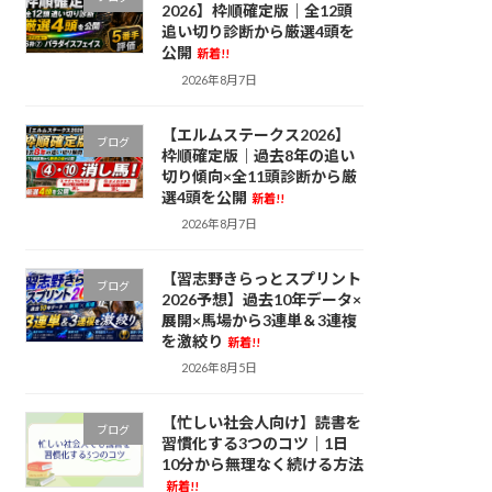
2026】枠順確定版｜全12頭
追い切り診断から厳選4頭を
公開
新着!!
2026年8月7日
【エルムステークス2026】
ブログ
枠順確定版｜過去8年の追い
切り傾向×全11頭診断から厳
選4頭を公開
新着!!
2026年8月7日
【習志野きらっとスプリント
ブログ
2026予想】過去10年データ×
展開×馬場から3連単＆3連複
を激絞り
新着!!
2026年8月5日
【忙しい社会人向け】読書を
ブログ
習慣化する3つのコツ｜1日
10分から無理なく続ける方法
新着!!