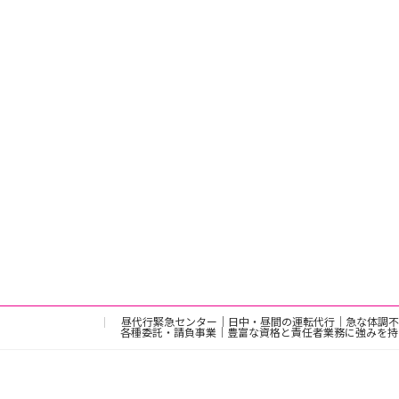
昼代行緊急センター｜日中・昼間の運転代行｜急な体調不
各種委託・請負事業｜豊富な資格と責任者業務に強みを持