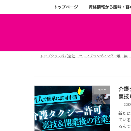
トップページ
資格情報から趣味・暮
トップクラス株式会社｜セルフブランディングで唯一無
介護
ブログ
裏技
202
新たに
ている
るんで