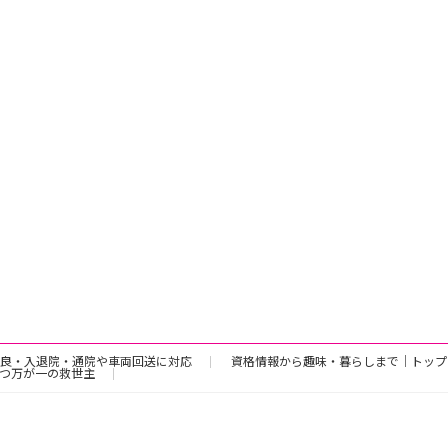
良・入退院・通院や車両回送に対応
資格情報から趣味・暮らしまで｜トップ
つ万が一の救世主