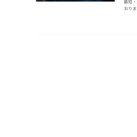
最短・
おりま