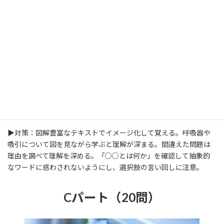
慣れない用語も出題される。
▶対策：障害別（身体、知的、精神）に支援ポイントを表で整理
して覚える。障害者総合支援法や支援機関をセットで覚える。
医療的ケア
▶特徴：看護寄りの知識が多く、未経験者には難しく感じる。喀
痰吸引や経管栄養の手順や、滅菌と消毒の違いが問われる。喀痰
吸引のタイミング、指示者、観察ポイントに関する問題が多い。
▶対策：図解豊富なテキストでイメージ化して覚える。呼吸器や
吸引について図を見ながら学ぶと理解が深まる。間違えた問題は
理由を調べて理解を深める。「○○とは何か」を確認して抽象的
なワードに惑わされないようにし、選択肢の言い回しに注意。
Cパート（20問）