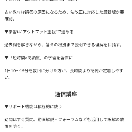
古い教材は誤答の原因になるため、法改正に対応した最新版か要
確認。
▼学習は“アウトプット重視”で進める
過去問を解きながら、答えの根拠まで説明できる理解を目指す。
▼「短時間×高頻度」の学習を習慣に
1日10～15分を数回に分けた方が、長時間より記憶が定着しやす
い。
通信講座
▼サポート機能は積極的に使う
疑問はすぐ質問。動画解説・フォーラムなども活用して誤解の放
置を防ぐ。