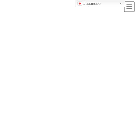
Japanese
ブログ
トップクラス株式会社｜セルフブランディングで唯一無二の価値を創造
し、サービス提供する会社
ブログ
【国家資格】介護福祉士の筆記試験に一発合格する為の勉強法