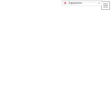
Japanese
ブログ
トップクラス株式会社｜セルフブランディングで唯一無二の価値を創造
し、サービス提供する会社
ブログ
忙しい社会人こそ必見！秘書技能検定試験2級に一発合格するための勉強法