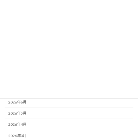
選5頭最終ジャッジ
新着!!
2026年8月2日
カテゴリー
ニュース
ブログ
アーカイブ
2026年8月
2026年7月
2026年6月
2026年5月
2026年4月
2026年3月