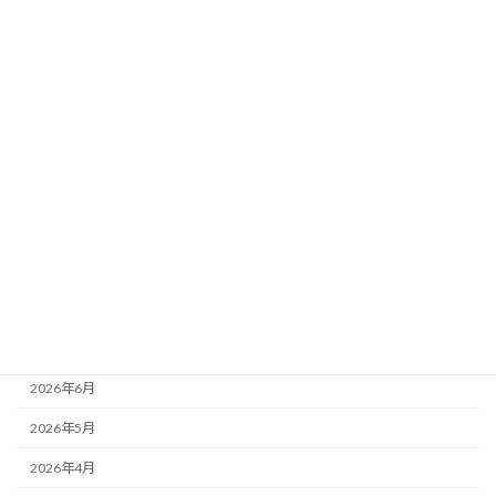
データ分析｜馬場傾向×想定ペース×荒れ
要素
新着!!
2026年8月3日
カテゴリー
ニュース
ブログ
アーカイブ
2026年8月
2026年7月
2026年6月
2026年5月
2026年4月